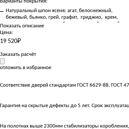
Варианты покрытия:
Натуральный шпон ясеня: агат, белоснежный,
бежевый, бьянко, грей, графит, гриджио, крем,
латте, неро, светло-серый, темно-серый, темный
Показать описание
шоколад
Цена:
на выбор по RAL
19 520
₽
Размеры:
Заказать расчёт
Стандартные размеры дверного полотна на заказ:
ширина 600/700/800 мм
отложить в избранное
высота 2000 мм
Индивидуальные нестандартные размеры под заказ:
Соответствие дверей стандартам ГОСТ 6629-88, ГОСТ 4
ширина до 1000 мм
высота до 2400 мм
Цена указана за дверное полотно стандартного
Гарантия на скрытые дефекты до 5 лет. Срок эксплуатац
размера
Цена указанная на нашем сайте не является публичной
На полотнах выше 2300мм стабилизаторы коробления
офертой и носит исключительно ознакомительный