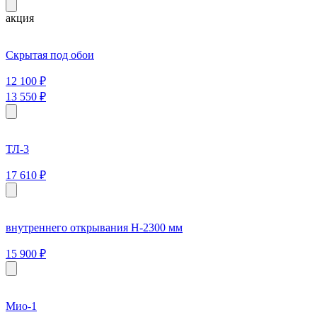
акция
Скрытая под обои
12 100
₽
13 550
₽
ТЛ-3
17 610
₽
внутреннего открывания H-2300 мм
15 900
₽
Мио-1